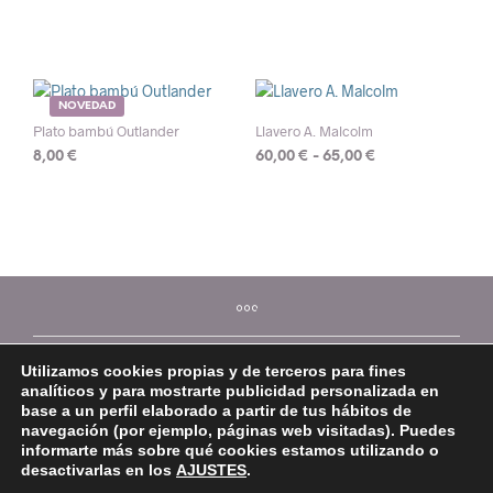
NOVEDAD
Plato bambú Outlander
Llavero A. Malcolm
Rango
8,00
€
60,00
€
-
65,00
€
de
Este
precios:
producto
desde
tiene
60,00 €
múltiples
hasta
variantes.
65,00 €
Las
opciones
se
Utilizamos cookies propias y de terceros para fines
pueden
analíticos y para mostrarte publicidad personalizada en
elegir
base a un perfil elaborado a partir de tus hábitos de
en
navegación (por ejemplo, páginas web visitadas). Puedes
la
informarte más sobre qué cookies estamos utilizando o
página
desactivarlas en los
AJUSTES
.
©2026 Mi Platera
de