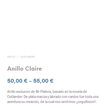
INICIO
/
OUTLANDER
Anillo Claire
Rango
50,00
€
-
55,00
€
de
Anillo exclusivo de Mi Platera, basado en la novela de
precios:
Outlander. De plata maciza y labrado con cardos fue toda una
aventura su creación, de la cual nos sentimos ¡¡orgullosos!!.
desde