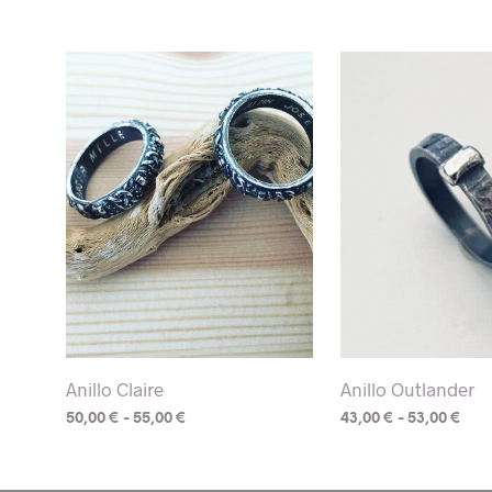
Anillo Claire
Anillo Outlander
Rango
Ran
50,00
€
-
55,00
€
43,00
€
-
53,00
€
de
de
Este
Este
precios:
prec
desde
des
producto
producto