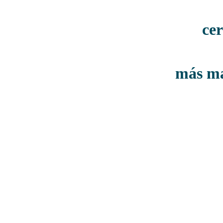
ce
más ma