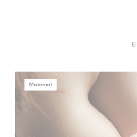
E
Maternal