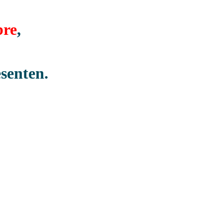
bre
,
senten.