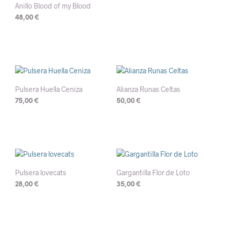
Anillo Blood of my Blood
48,00
€
Este
producto
tiene
múltiples
variantes.
Las
Pulsera Huella Ceniza
Alianza Runas Celtas
opciones
75,00
€
50,00
€
se
Este
pueden
producto
elegir
tiene
en
múltiples
la
variantes.
página
Las
de
Pulsera lovecats
Gargantilla Flor de Loto
opciones
producto
28,00
€
35,00
€
se
Este
pueden
producto
elegir
tiene
en