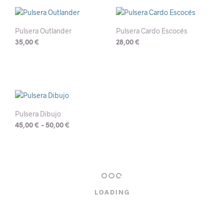
múltiples
la
variantes.
página
Las
de
Pulsera Outlander
Pulsera Cardo Escocés
opciones
producto
35,00
€
28,00
€
se
pueden
elegir
en
la
página
de
Pulsera Dibujo
producto
Rango
45,00
€
-
50,00
€
de
Este
precios:
producto
desde
tiene
45,00 €
múltiples
hasta
variantes.
50,00 €
LOADING
Las
opciones
se