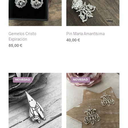
Gemelos Cristo
Pin María Amantísima
Expiración
40,00
€
85,00
€
NOVEDAD
NOVEDAD