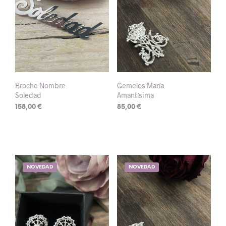
Broche Nombre
Gemelos María
Soledad
Amantísima
158,00
€
85,00
€
NOVEDAD
NOVEDAD