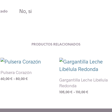
No, si
zado
PRODUCTOS RELACIONADOS
Pulsera Corazón
Rango
Gargantilla Leche Libélula
60,00
€
-
80,00
€
de
Redonda
Este
precios:
Rango
105,00
€
-
110,00
€
desde
producto
de
60,00 €
Este
tiene
precios:
hasta
desde
producto
80,00 €
múltiples
105,00 €