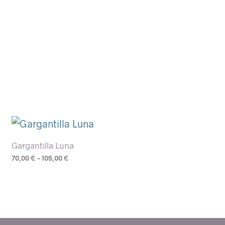
Gargantilla Luna
Rango
70,00
€
-
105,00
€
de
Este
precios:
desde
producto
70,00 €
tiene
hasta
105,00 €
múltiples