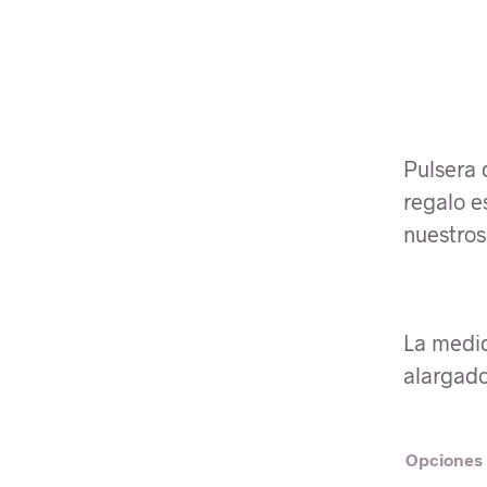
Pulsera 
regalo e
nuestros
La medid
alargado
Opciones