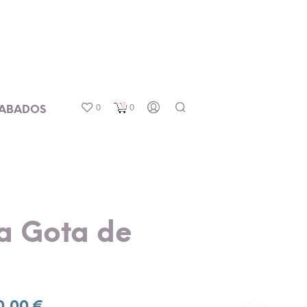
0
0
ABADOS
ra Gota de
Rango