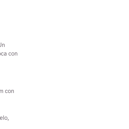
Un
oca con
cm con
elo,