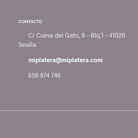
variantes.
Las
CONTACTO
opciones
se
C/ Cueva del Gato, 8 – Blq.1 – 41020
pueden
Sevilla
elegir
miplatera@miplatera.com
en
la
658 874 746
página
de
producto