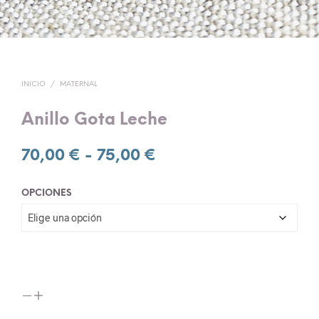
INICIO
/
MATERNAL
Anillo Gota Leche
Rango
70,00
€
-
75,00
€
de
OPCIONES
precios:
desde
70,00 €
hasta
75,00 €