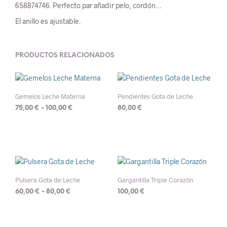
658874746. Perfecto par añadir pelo, cordón…
El anillo es ajustable.
PRODUCTOS RELACIONADOS
Gemelos Leche Materna
Pendientes Gota de Leche
Rango
75,00
€
-
100,00
€
80,00
€
de
Este
precios:
producto
desde
tiene
75,00 €
múltiples
hasta
variantes.
100,00 €
Las
Pulsera Gota de Leche
Gargantilla Triple Corazón
opciones
Rango
60,00
€
-
80,00
€
100,00
€
se
de
Este
pueden
precios:
producto
elegir
desde