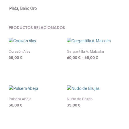
Plata, Baño Oro
PRODUCTOS RELACIONADOS
Corazón Alas
Gargantilla A. Malcolm
Rango
35,00
€
60,00
€
-
65,00
€
de
Este
precios:
producto
desde
tiene
60,00 €
múltiples
hasta
variantes.
65,00 €
Las
Pulsera Abeja
Nudo de Brujas
opciones
30,00
€
35,00
€
se
Este
pueden
producto
elegir
tiene
en