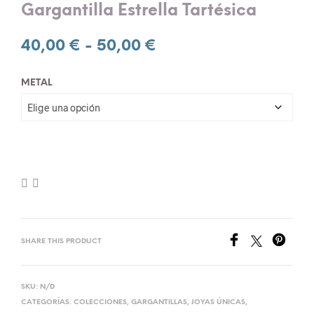
Gargantilla Estrella Tartésica
Rango
40,00
€
-
50,00
€
de
METAL
precios:
desde
40,00 €
hasta
50,00 €
SHARE THIS PRODUCT
SKU:
N/D
CATEGORÍAS:
COLECCIONES
,
GARGANTILLAS
,
JOYAS ÚNICAS
,