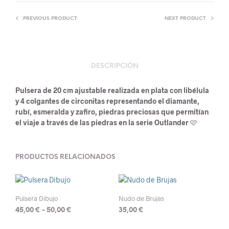
PREVIOUS PRODUCT
NEXT PRODUCT
DESCRIPCIÓN
Pulsera de 20 cm ajustable realizada en plata con libélula
y 4 colgantes de circonitas representando el diamante,
rubí, esmeralda y zafiro, piedras preciosas que permitían
el viaje a través de las piedras en la serie Outlander
🩷
PRODUCTOS RELACIONADOS
Pulsera Dibujo
Nudo de Brujas
Rango
45,00
€
-
50,00
€
35,00
€
de
Este
Este