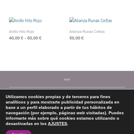
precios:
producto
producto
desde
tiene
tiene
45,00 €
múltiples
múltiples
hasta
variantes.
variantes.
50,00 €
Las
Las
Anillo Hilo Rojo
Alianza Runas Celtas
opciones
opciones
Rango
40,00
€
-
50,00
€
50,00
€
se
se
de
Este
Este
pueden
pueden
precios:
producto
producto
elegir
elegir
desde
tiene
tiene
en
en
40,00 €
múltiples
múltiples
la
la
hasta
variantes.
variantes.
50,00 €
página
página
Las
Las
de
de
opciones
opciones
producto
producto
se
se
Utilizamos cookies propias y de terceros para fines
pueden
pueden
analíticos y para mostrarte publicidad personalizada en
elegir
elegir
base a un perfil elaborado a partir de tus hábitos de
en
en
navegación (por ejemplo, páginas web visitadas). Puedes
la
la
informarte más sobre qué cookies estamos utilizando o
página
página
desactivarlas en los
AJUSTES
.
©2026 Mi Platera
de
de