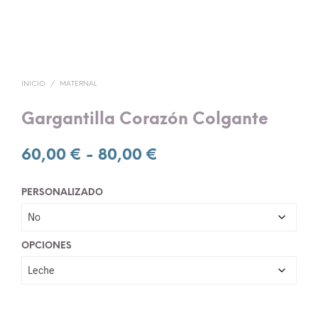
INICIO
/
MATERNAL
Gargantilla Corazón Colgante
Rango
60,00
€
-
80,00
€
de
PERSONALIZADO
precios:
desde
60,00 €
OPCIONES
hasta
80,00 €