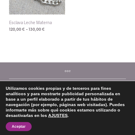
Esclava Leche Materna
Rango
120,00
€
-
130,00
€
de
Este
precios:
producto
desde
tiene
120,00 €
múltiples
hasta
variantes.
130,00 €
Las
opciones
se
Utilizamos cookies propias y de terceros para fines
pueden
analíticos y para mostrarte publicidad personalizada en
elegir
base a un perfil elaborado a partir de tus hábitos de
en
navegación (por ejemplo, páginas web visitadas). Puedes
la
informarte más sobre qué cookies estamos utilizando o
página
desactivarlas en los
AJUSTES
.
©2026 Mi Platera
de
Aceptar
producto