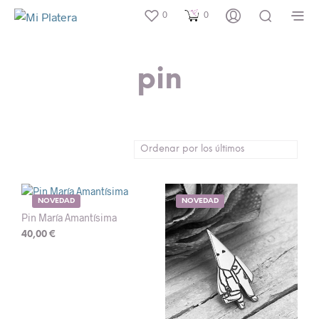
0
0
pin
NOVEDAD
NOVEDAD
Pin María Amantísima
40,00
€