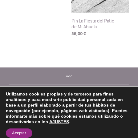
Pin La Fiesta del Patio
de Mi Abuela
35,00
€
Utilizamos cookies propias y de terceros para fines
analíticos y para mostrarte publicidad personalizada en
base a un perfil elaborado a partir de tus hábitos de
navegación (por ejemplo, páginas web visitadas). Puedes
informarte más sobre qué cookies estamos utilizando o
desactivarlas en los
AJUSTES
.
©2026 Mi Platera
Aceptar