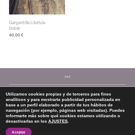
Gargantilla Libélula
Doble
40,00
€
Utilizamos cookies propias y de terceros para fines
analíticos y para mostrarte publicidad personalizada en
base a un perfil elaborado a partir de tus hábitos de
navegación (por ejemplo, páginas web visitadas). Puedes
informarte más sobre qué cookies estamos utilizando o
desactivarlas en los
AJUSTES
.
©2026 Mi Platera
Aceptar