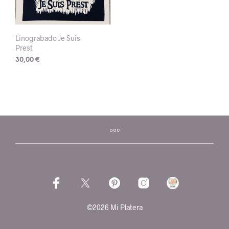
Linograbado Je Suis
Prest
30,00
€
©2026 Mi Platera