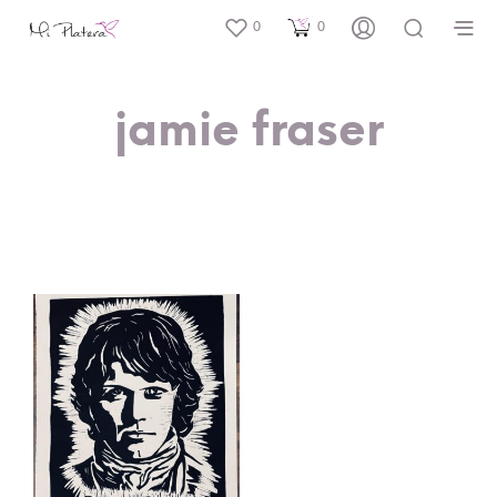
0
0
jamie fraser