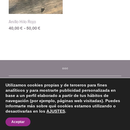
Anillo Hilo Rojo
Rango
40,00
€
-
50,00
€
de
Este
precios:
producto
desde
tiene
40,00 €
múltiples
hasta
variantes.
50,00 €
Las
opciones
se
Utilizamos cookies propias y de terceros para fines
pueden
analíticos y para mostrarte publicidad personalizada en
elegir
base a un perfil elaborado a partir de tus hábitos de
en
navegación (por ejemplo, páginas web visitadas). Puedes
la
informarte más sobre qué cookies estamos utilizando o
página
desactivarlas en los
AJUSTES
.
©2026 Mi Platera
de
Aceptar
producto