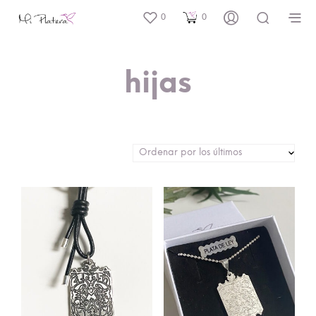
0
0
hijas