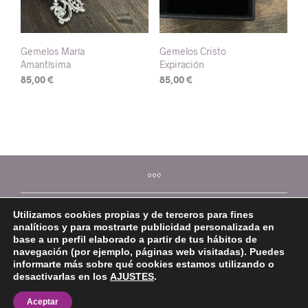
Gemelos María
Gemelos Cristo
Amantísima
Expiración
85,00
€
85,00
€
Utilizamos cookies propias y de terceros para fines
analíticos y para mostrarte publicidad personalizada en
base a un perfil elaborado a partir de tus hábitos de
navegación (por ejemplo, páginas web visitadas). Puedes
informarte más sobre qué cookies estamos utilizando o
desactivarlas en los
AJUSTES
.
©2026 Mi Platera
Aceptar