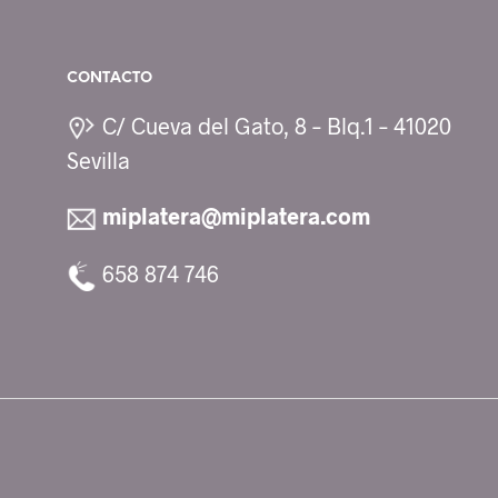
tiene
hasta
73,00 €
múltiples
variantes.
CONTACTO
Las
C/ Cueva del Gato, 8 – Blq.1 – 41020
opciones
Sevilla
se
pueden
miplatera@miplatera.com
elegir
658 874 746
en
la
página
de
producto