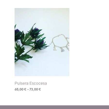
Pulsera Escocesa
Rango
65,00
€
-
73,00
€
de
Este
precios:
desde
producto
65,00 €