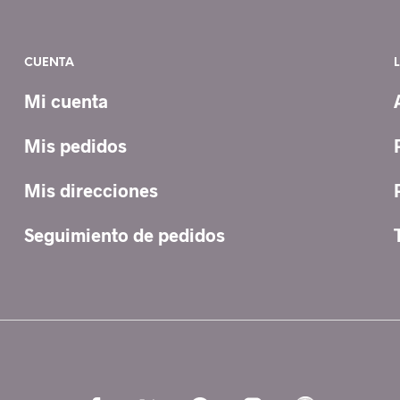
CUENTA
Mi cuenta
Mis pedidos
Mis direcciones
Seguimiento de pedidos