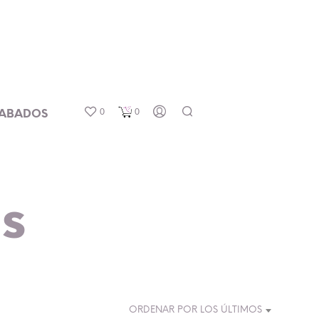
0
0
ABADOS
s
ORDENAR POR LOS ÚLTIMOS