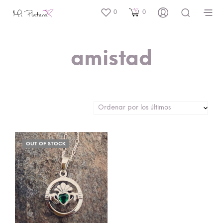
0
0
amistad
OUT OF STOCK